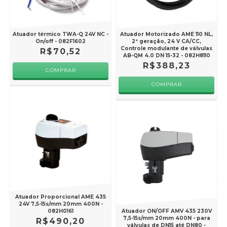
Atuador térmico TWA-Q 24V NC -
Atuador Motorizado AME 110 NL,
On/off - 082F1602
2ª geração, 24 V CA/CC,
Controle modulante de válvulas
R$70,52
AB-QM 4.0 DN 15-32 - 082H8110
R$388,23
Atuador Proporcional AME 435
24V 7,5-15s/mm 20mm 400N -
082H0161
Atuador ON/OFF AMV 435 230V
7,5-15s/mm 20mm 400N - para
R$490,20
válvulas de DN15 até DN80 -