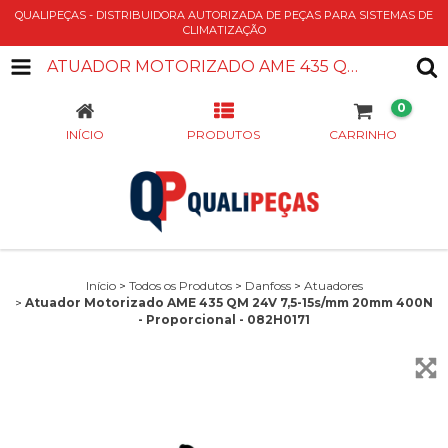
QUALIPEÇAS - DISTRIBUIDORA AUTORIZADA DE PEÇAS PARA SISTEMAS DE
CLIMATIZAÇÃO
ATUADOR MOTORIZADO AME 435 QM 24V 7,5-15S/MM 20MM 400N - PROPORCIONAL - 082H0171
0
INÍCIO
PRODUTOS
CARRINHO
Início
>
Todos os Produtos
>
Danfoss
>
Atuadores
>
Atuador Motorizado AME 435 QM 24V 7,5-15s/mm 20mm 400N
- Proporcional - 082H0171