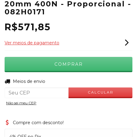
20mm 400N - Proporcional -
082H0171
R$571,85
Ver meios de pagamento
ALTERAR CEP
Entregas para o CEP:
Meios de envio
CALCULAR
Não sei meu CEP
Compre com desconto!
4% OFF no Pix.