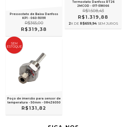
Termostato Danfoss RT26
2MCOD - 017-518066
R$1.508,43
Pressostato de Baixa Danfoss
R$1.319,88
KP1 - 060-110191
R$365,00
2
X DE
R$659,94
SEM JUROS
R$319,38
SEM
ESTOQUE
Poço de imersão para sensor de
temperatura - 50mm - 084Z6050
R$131,82