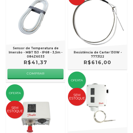
Sensor de Temperatura de
Imersão - MBT 153 - IP68 - 3,5m -
Resistência de Carter 130W -
084Z6033
7773122
R$41,37
R$616,00
OFERTA
OFERTA
SEM
ESTOQUE
SEM
ESTOQUE