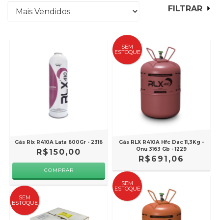
FILTRAR
SEM
ESTOQUE
Gás Rlx R410A Lata 600Gr - 2316
Gás RLX R410A Hfc Dac 11,3Kg -
Onu 3163 Gb - 1229
R$150,00
R$691,06
SEM
ESTOQUE
SEM
ESTOQUE