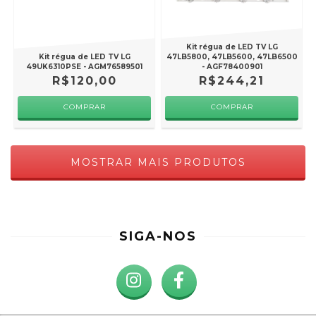
Kit régua de LED TV LG
Kit régua de LED TV LG
47LB5800, 47LB5600, 47LB6500
49UK6310PSE - AGM76589501
- AGF78400901
R$120,00
R$244,21
MOSTRAR MAIS PRODUTOS
SIGA-NOS