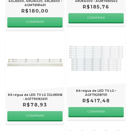
43LJ5500, 49UJ6320, 49LJ5500 -
49UK6300 - AGM76110502
AGM76191401
R$185,76
R$180,00
Kit régua de LED TV LG –
Kit régua de LED TV LG 32LH510B
AGF79258701
- AGF79082601
R$417,48
R$78,93