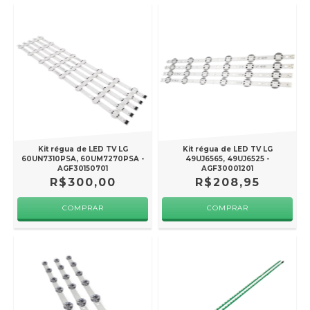
Kit régua de LED TV LG
Kit régua de LED TV LG
60UN7310PSA, 60UM7270PSA -
49UJ6565, 49UJ6525 -
AGF30150701
AGF30001201
R$300,00
R$208,95