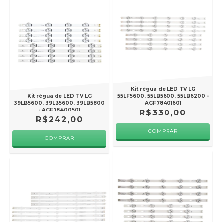
Kit régua de LED TV LG
Kit régua de LED TV LG
55LF5600, 55LB5600, 55LB6200 -
39LB5600, 39LB5600, 39LB5800
AGF78401601
- AGF78400501
R$330,00
R$242,00