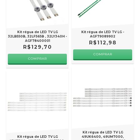
Kit régua de LED TV LG
Kit régua de LED TV LG -
32LB550B, 32LF565B , 32LY340H -
AGF79089902
AGF78400001
R$112,98
R$129,70
Kit régua de LED TV LG
Kit régua de LED TV LG
49UK6400, 49UM7000,