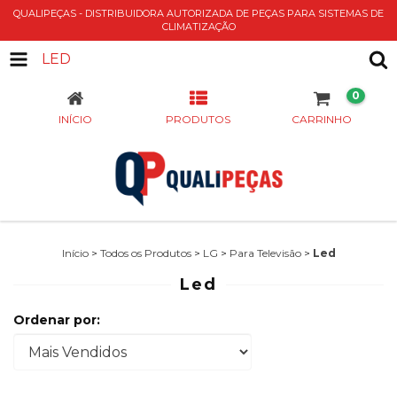
QUALIPEÇAS - DISTRIBUIDORA AUTORIZADA DE PEÇAS PARA SISTEMAS DE
CLIMATIZAÇÃO
LED
0
INÍCIO
PRODUTOS
CARRINHO
Início
>
Todos os Produtos
>
LG
>
Para Televisão
>
Led
Led
Ordenar por: