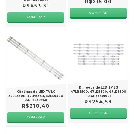
R$215,00
R$453,31
Kit régua de LED TV LG
Kit régua de LED TV LG
47LB6500, 47LB5600, 47LB5800
32LB530B, 32LN536B, 32LN5400
- AGF78401001
- AGF78399601
R$254,59
R$210,40