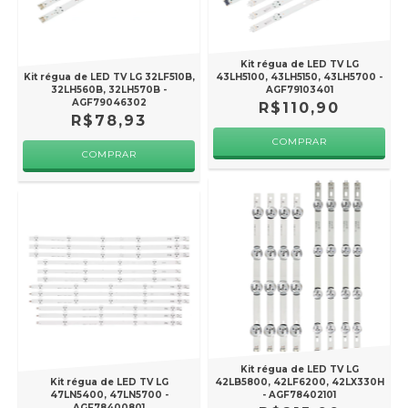
Kit régua de LED TV LG
Kit régua de LED TV LG 32LF510B,
43LH5100, 43LH5150, 43LH5700 -
32LH560B, 32LH570B -
AGF79103401
AGF79046302
R$110,90
R$78,93
Kit régua de LED TV LG
Kit régua de LED TV LG
42LB5800, 42LF6200, 42LX330H
47LN5400, 47LN5700 -
- AGF78402101
AGF78400801