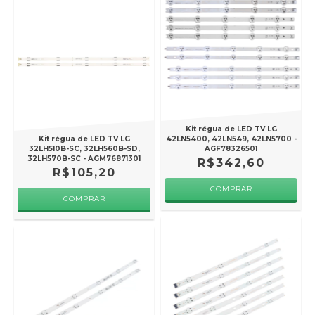
Kit régua de LED TV LG
Kit régua de LED TV LG
42LN5400, 42LN549, 42LN5700 -
32LH510B-SC, 32LH560B-SD,
AGF78326501
32LH570B-SC - AGM76871301
R$342,60
R$105,20