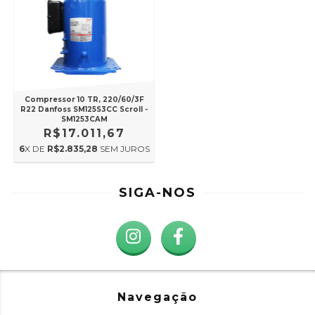
Compressor 10 TR, 220/60/3F
R22 Danfoss SM125S3CC Scroll -
SM1253CAM
R$17.011,67
6
X DE
R$2.835,28
SEM JUROS
SIGA-NOS
Navegação