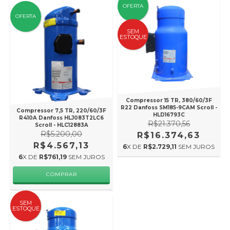
OFERTA
OFERTA
SEM
ESTOQUE
Compressor 15 TR, 380/60/3F
R22 Danfoss SM185-9CAM Scroll -
Compressor 7,5 TR, 220/60/3F
HLD16793C
R410A Danfoss HLJ083T2LC6
R$21.370,56
Scroll - HLC12883A
R$5.200,00
R$16.374,63
R$4.567,13
6
X DE
R$2.729,11
SEM JUROS
6
X DE
R$761,19
SEM JUROS
SEM
ESTOQUE