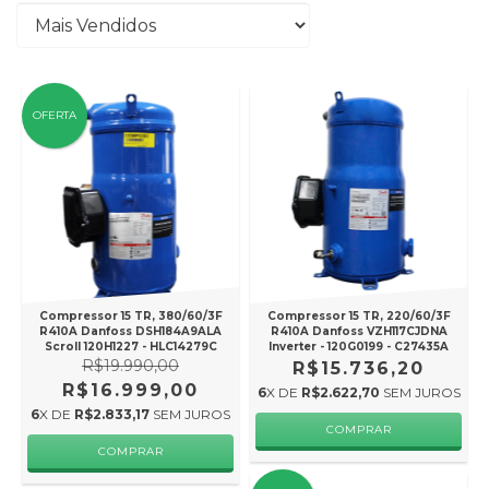
OFERTA
Compressor 15 TR, 380/60/3F
Compressor 15 TR, 220/60/3F
R410A Danfoss DSH184A9ALA
R410A Danfoss VZH117CJDNA
Scroll 120H1227 - HLC14279C
Inverter - 120G0199 - C27435A
R$19.990,00
R$15.736,20
R$16.999,00
6
X DE
R$2.622,70
SEM JUROS
6
X DE
R$2.833,17
SEM JUROS