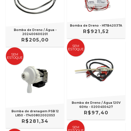
Bomba de Dreno - H17B42037A
Bomba de Dreno / Água -
R$921,52
202400600201
R$205,00
SEM
ESTOQUE
SEM
ESTOQUE
Bomba de Dreno / Água 120V
60Hz - 0200450427
Bomba de drenagem PSB 12
R$97,40
L850 - 17400802002053
R$281,34
SEM
ESTOQUE