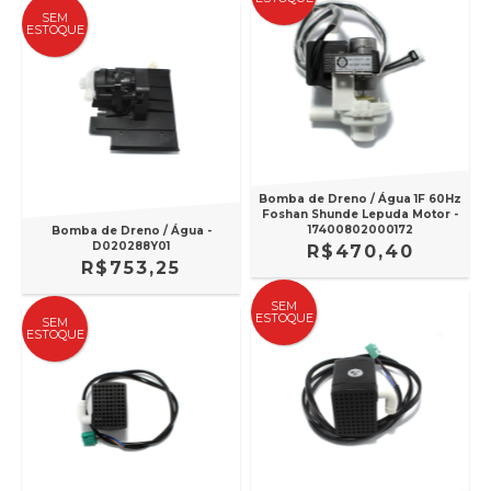
SEM
ESTOQUE
Bomba de Dreno / Água 1F 60Hz
Foshan Shunde Lepuda Motor -
17400802000172
Bomba de Dreno / Água -
D020288Y01
R$470,40
R$753,25
SEM
ESTOQUE
SEM
ESTOQUE