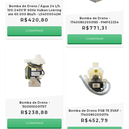
Bomba de Dreno / Água 24 L/h
100-240V 1F 60Hz Vulkan Lokring
até 60.000 Btu/h - L54000042M
Bomba de Dreno -
R$420,80
17400802000195 - PMP02254
R$771,31
Bomba de Dreno -
11001010001757
Bomba de Dreno PSB 7E EVAP -
R$238,88
17400802000174
R$452,79