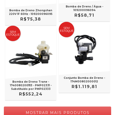
Bomba de Dreno / Água -
109200096094
Bomba de Dreno Zhongshan
220V 1F 60Hz - 109200096095
R$58,71
R$75,38
SEM
ESTOQUE
SEM
ESTOQUE
Conjunto Bomba de Dreno -
174M00802000012
Bomba de Dreno Trane -
17400802001113 - PMP02331 -
R$1.119,81
Substituido por PMP02333
R$552,24
MOSTRAR MAIS PRODUTOS