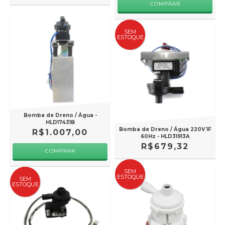
SEM
ESTOQUE
Bomba de Dreno / Água -
HLD17431B
Bomba de Dreno / Água 220V 1F
R$1.007,00
60Hz - HLD31913A
R$679,32
SEM
ESTOQUE
SEM
ESTOQUE