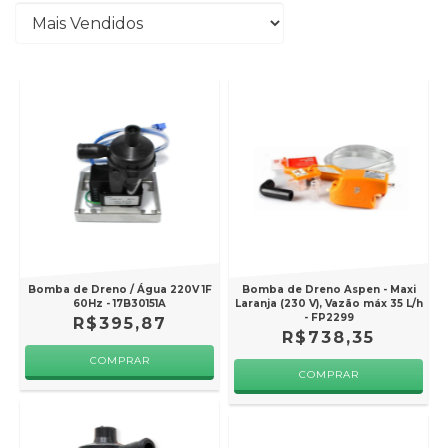
Bomba de Dreno / Água 220V 1F
Bomba de Dreno Aspen - Maxi
60Hz - 17B30151A
Laranja (230 V), Vazão máx 35 L/h
- FP2299
R$395,87
R$738,35