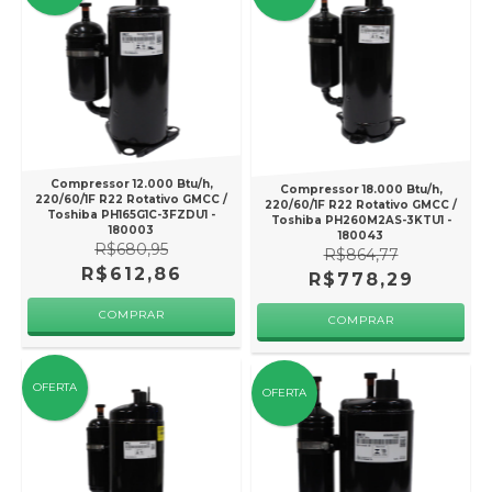
Compressor 12.000 Btu/h,
Compressor 18.000 Btu/h,
220/60/1F R22 Rotativo GMCC /
220/60/1F R22 Rotativo GMCC /
Toshiba PH165G1C-3FZDU1 -
Toshiba PH260M2AS-3KTU1 -
180003
180043
R$680,95
R$864,77
R$612,86
R$778,29
OFERTA
OFERTA