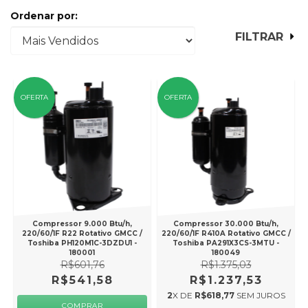
Ordenar por:
FILTRAR
OFERTA
OFERTA
Compressor 9.000 Btu/h,
Compressor 30.000 Btu/h,
220/60/1F R22 Rotativo GMCC /
220/60/1F R410A Rotativo GMCC /
Toshiba PH120M1C-3DZDU1 -
Toshiba PA291X3CS-3MTU -
180001
180049
R$601,76
R$1.375,03
R$541,58
R$1.237,53
2
X DE
R$618,77
SEM JUROS