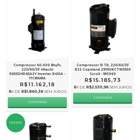
Compressor 60.000 Btu/h,
Compressor 15 TR, 220/60/3F
220/60/3F Hitachi
R22 Copeland ZR190KCTW5550
E655DHD65A2Y Inverter R410A -
Scroll - 180060
17C81681A
R$15.185,73
R$11.162,18
6
X DE
R$2.530,96
SEM JUROS
6
X DE
R$1.860,36
SEM JUROS
OFERTA