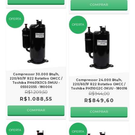
OFERTA
OFERTA
Compressor 30.000 Btu/h,
220/60/1F R22 Rotativo GMCC /
Compressor 24.000 Btu/h,
Toshiba PH401X3CS-3MUU -
220/60/1F R22 Rotativo GMCC /
05502055 - 180006
Toshiba PH310G2C-3KUU - 180016
R$1.209,50
R$944,00
R$1.088,55
R$849,60
OFERTA
OFERTA