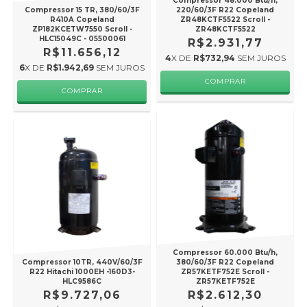
Compressor 48.000 Btu/h,
Compressor 15 TR, 380/60/3F
220/60/3F R22 Copeland
R410A Copeland
ZR48KCTF5522 Scroll -
ZP182KCETW7550 Scroll -
ZR48KCTF5522
HLC15049C - 05500061
R$2.931,77
R$11.656,12
4
X DE
R$732,94
SEM JUROS
6
X DE
R$1.942,69
SEM JUROS
Compressor 60.000 Btu/h,
Compressor 10TR, 440V/60/3F
380/60/3F R22 Copeland
R22 Hitachi 1000EH -160D3-
ZR57KETF752E Scroll -
HLC9586C
ZR57KETF752E
R$9.727,06
R$2.612,30