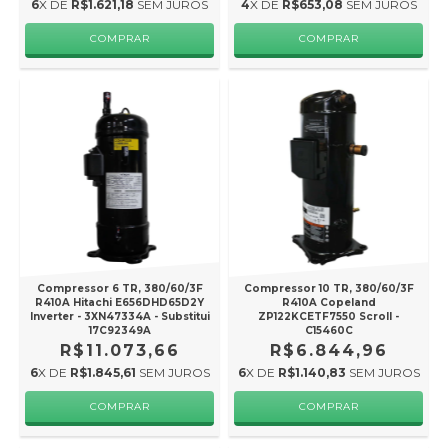
6
X DE
R$1.621,18
SEM JUROS
4
X DE
R$653,08
SEM JUROS
Compressor 6 TR, 380/60/3F
Compressor 10 TR, 380/60/3F
R410A Hitachi E656DHD65D2Y
R410A Copeland
Inverter - 3XN47334A - Substitui
ZP122KCETF7550 Scroll -
17C92349A
C15460C
R$11.073,66
R$6.844,96
6
X DE
R$1.845,61
SEM JUROS
6
X DE
R$1.140,83
SEM JUROS