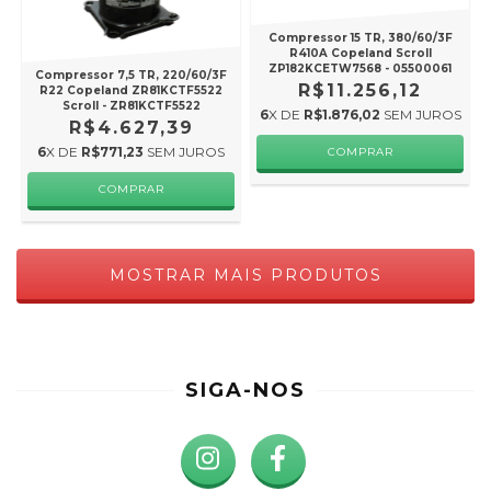
Compressor 15 TR, 380/60/3F
R410A Copeland Scroll
ZP182KCETW7568 - 05500061
Compressor 7,5 TR, 220/60/3F
R$11.256,12
R22 Copeland ZR81KCTF5522
Scroll - ZR81KCTF5522
6
X DE
R$1.876,02
SEM JUROS
R$4.627,39
6
X DE
R$771,23
SEM JUROS
MOSTRAR MAIS PRODUTOS
SIGA-NOS