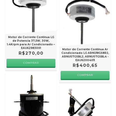
Motor de Corrente Continua LG
de Potencia 37,5W, 30W,
1.4Krpm para Ar Condicionado –
EAU62983001
Motor de Corrente Contínua Ar
R$270,00
Condicionado LG ARNU18GS8R2,
ARNU07GSBL2, ARNU07GSBL4 -
EAU62004011
R$400,65