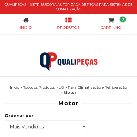
QUALIPEÇAS - DISTRIBUIDORA AUTORIZADA DE PEÇAS PARA SISTEMAS DE
MOTOR
CLIMATIZAÇÃO
0
INÍCIO
PRODUTOS
CARRINHO
Início
>
Todos os Produtos
>
LG
>
Para Climatização e Refrigeração
>
Motor
Motor
Ordenar por: