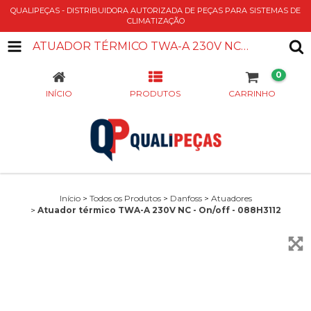
QUALIPEÇAS - DISTRIBUIDORA AUTORIZADA DE PEÇAS PARA SISTEMAS DE
CLIMATIZAÇÃO
ATUADOR TÉRMICO TWA-A 230V NC - ON/OFF - 088H3112
0
INÍCIO
PRODUTOS
CARRINHO
Início
>
Todos os Produtos
>
Danfoss
>
Atuadores
>
Atuador térmico TWA-A 230V NC - On/off - 088H3112