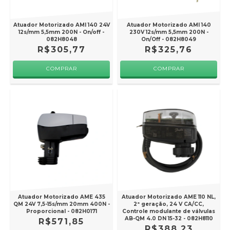
Atuador Motorizado AMI 140 24V
Atuador Motorizado AMI 140
12s/mm 5,5mm 200N - On/off -
230V 12s/mm 5,5mm 200N -
082H8048
On/Off - 082H8049
R$305,77
R$325,76
Atuador Motorizado AME 435
Atuador Motorizado AME 110 NL,
QM 24V 7,5-15s/mm 20mm 400N -
2ª geração, 24 V CA/CC,
Proporcional - 082H0171
Controle modulante de válvulas
AB-QM 4.0 DN 15-32 - 082H8110
R$571,85
R$388,23