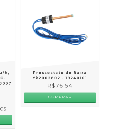
u/h,
Pressostato de Baixa
 C-
Yk2002802 - 19240101
00037
R$76,54
ROS