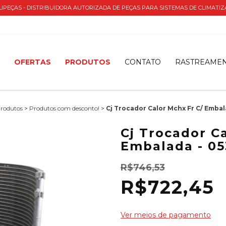
IPEÇAS - DISTRIBUIDORA AUTORIZADA DE PEÇAS PARA SISTEMAS DE CLIMATI
O
OFERTAS
PRODUTOS
CONTATO
RASTREAME
Produtos
>
Produtos com desconto!
>
Cj Trocador Calor Mchx Fr C/ Embal
Cj Trocador C
Embalada - 05
R$746,53
R$722,45
Ver meios de pagamento