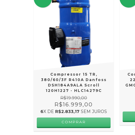
Compressor 15 TR,
Co
380/60/3F R410A Danfoss
2
DSH184A9ALA Scroll
GMC
120H1227 - HLC14279C
R$19.990,00
R$16.999,00
6
X DE
R$2.833,17
SEM JUROS