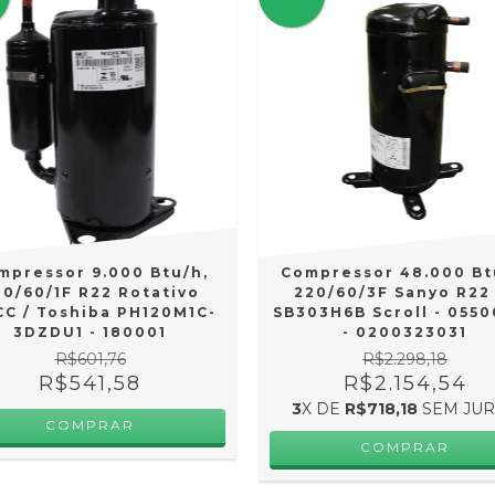
mpressor 9.000 Btu/h,
Compressor 48.000 Bt
20/60/1F R22 Rotativo
220/60/3F Sanyo R22
C / Toshiba PH120M1C-
SB303H6B Scroll - 055
3DZDU1 - 180001
- 0200323031
R$601,76
R$2.298,18
R$541,58
R$2.154,54
3
X DE
R$718,18
SEM JU