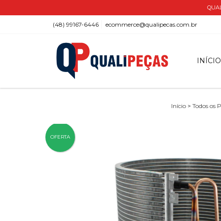
QUAL
(48) 99167-6446
ecommerce@qualipecas.com.br
INÍCI
Início
>
Todos os 
OFERTA