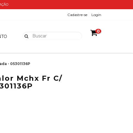
ZAÇÃO
Cadastre-se
Login
0
NTO
ada - 05301136P
alor Mchx Fr C/
301136P