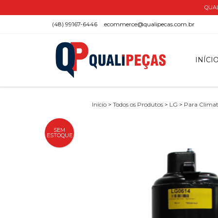
QUAL
(48) 99167-6446
ecommerce@qualipecas.com.br
INÍCI
Início
>
Todos os Produtos
>
LG
>
Para Climat
SEM
ESTOQUE