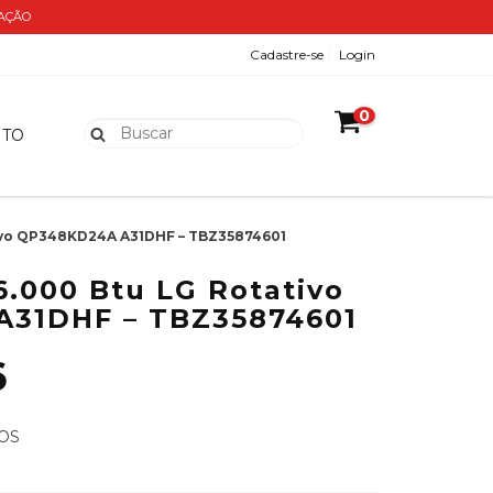
ZAÇÃO
Cadastre-se
Login
0
NTO
ivo QP348KD24A A31DHF – TBZ35874601
.000 Btu LG Rotativo
31DHF – TBZ35874601
6
OS