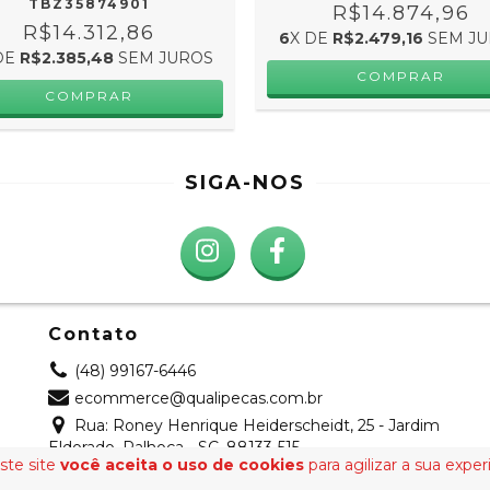
TBZ35874901
R$14.874,96
R$14.312,86
6
X DE
R$2.479,16
SEM JU
DE
R$2.385,48
SEM JUROS
SIGA-NOS
Contato
(48) 99167-6446
ecommerce@qualipecas.com.br
Rua: Roney Henrique Heiderscheidt, 25 - Jardim
Eldorado, Palhoça - SC, 88133-515
ste site
você aceita o uso de cookies
para agilizar a sua expe