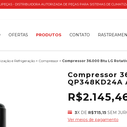
IPEÇAS - DISTRIBUIDORA AUTORIZADA DE PEÇAS PARA SISTEMAS DE CLIMATI
O
OFERTAS
PRODUTOS
CONTATO
RASTREAME
ização e Refrigeração
>
Compressor
>
Compressor 36.000 Btu LG Rotat
Compressor 36
QP348KD24A A
R$2.145,4
3
X DE
R$715,15
SEM JUR
Ver meios de pagamento