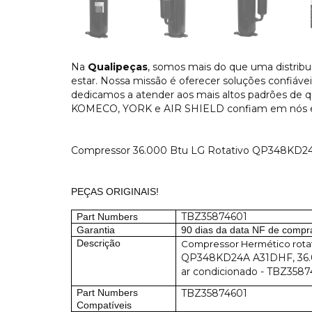
Na
Qualipeças
, somos mais do que uma distribu
estar. Nossa missão é oferecer soluções confiáveis
dedicamos a atender aos mais altos padrões d
KOMECO, YORK e AIR SHIELD confiam em nós e s
Compressor 36.000 Btu LG Rotativo QP348KD2
PEÇAS ORIGINAIS!
TBZ35874601
Part Numbers
Garantia
90 dias da data NF de compr
Descrição
Compressor Hermético rotati
QP348KD24A A31DHF, 36.0
ar condicionado - TBZ358
Part Numbers
TBZ35874601
Compatíveis