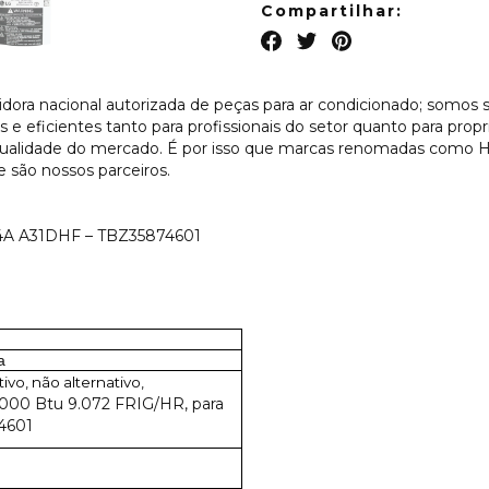
Compartilhar:
idora nacional autorizada de peças para ar condicionado; somos 
 e eficientes tanto para profissionais do setor quanto para prop
e qualidade do mercado. É por isso que marcas renomadas co
ão nossos parceiros.
4A A31DHF – TBZ35874601
a
vo, não alternativo,
00 Btu 9.072 FRIG/HR, para
74601