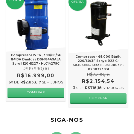
OFERTA
OFERTA
Compressor 15 TR, 380/60/3F
Compressor 48.000 Btu/h,
R410A Danfoss DSH184A9ALA
220/60/3F Sanyo R22 C-
Scroll 120H1227 - HLC14279C
SB303H6B Scroll - 05500037 -
R$19.990,00
0200323031
R$2.298,18
R$16.999,00
R$2.154,54
6
X DE
R$2.833,17
SEM JUROS
3
X DE
R$718,18
SEM JUROS
SIGA-NOS