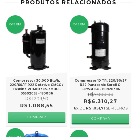
PRODUTOS RELACIONADOS
OFERTA
OFERTA
Compressor 30.000 Btu/h,
Compressor 10 TR, 220/60/3F
220/60/1F R22 Rotativo GMCC /
R22 Panasonic Scroll C-
Toshiba PH401X3CS-3MUU -
SC753H6K - 80920386
05502055 - 180006
R$7.000,00
R$1.209,50
R$6.310,27
R$1.088,55
6
X DE
R$1.051,71
SEM JUROS