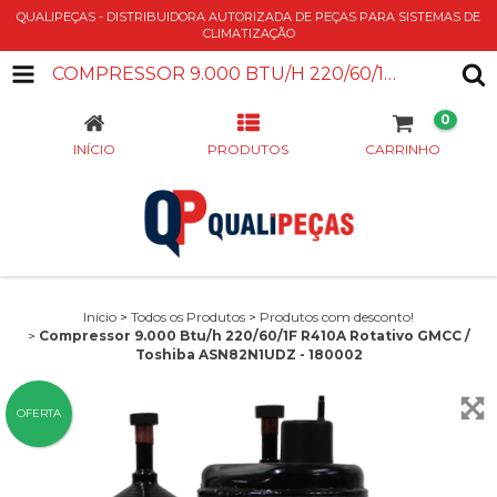
QUALIPEÇAS - DISTRIBUIDORA AUTORIZADA DE PEÇAS PARA SISTEMAS DE
CLIMATIZAÇÃO
COMPRESSOR 9.000 BTU/H 220/60/1F R410A ROTATIVO GMCC / TOSHIBA ASN82N1UDZ - 180002
0
INÍCIO
PRODUTOS
CARRINHO
Início
>
Todos os Produtos
>
Produtos com desconto!
>
Compressor 9.000 Btu/h 220/60/1F R410A Rotativo GMCC /
Toshiba ASN82N1UDZ - 180002
OFERTA