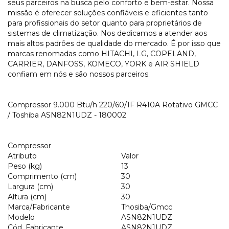
seus parceiros na busca pelo conforto e bem-estar. Nossa
missão é oferecer soluções confiáveis e eficientes tanto
para profissionais do setor quanto para proprietários de
sistemas de climatização. Nos dedicamos a atender aos
mais altos padrões de qualidade do mercado. É por isso que
marcas renomadas como HITACHI, LG, COPELAND,
CARRIER, DANFOSS, KOMECO, YORK e AIR SHIELD
confiam em nós e são nossos parceiros.
Compressor 9.000 Btu/h 220/60/1F R410A Rotativo GMCC
/ Toshiba ASN82N1UDZ - 180002
Compressor
Atributo
Valor
Peso (kg)
13
Comprimento (cm)
30
Largura (cm)
30
Altura (cm)
30
Marca/Fabricante
Thosiba/Gmcc
Modelo
ASN82N1UDZ
Cód. Fabricante
ASN82N1UDZ