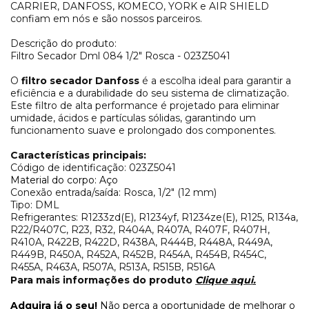
CARRIER, DANFOSS, KOMECO, YORK e AIR SHIELD
confiam em nós e são nossos parceiros.
Descrição do produto:
Filtro Secador Dml 084 1/2" Rosca - 023Z5041
O
filtro secador Danfoss
é a escolha ideal para garantir a
eficiência e a durabilidade do seu sistema de climatização.
Este filtro de alta performance é projetado para eliminar
umidade, ácidos e partículas sólidas, garantindo um
funcionamento suave e prolongado dos componentes.
Características principais:
Código de identificação: 023Z5041
Material do corpo: Aço
Conexão entrada/saída: Rosca, 1/2" (12 mm)
Tipo: DML
Refrigerantes: R1233zd(E), R1234yf, R1234ze(E), R125, R134a,
R22/R407C, R23, R32, R404A, R407A, R407F, R407H,
R410A, R422B, R422D, R438A, R444B, R448A, R449A,
R449B, R450A, R452A, R452B, R454A, R454B, R454C,
R455A, R463A, R507A, R513A, R515B, R516A
Para mais informações do produto
Clique aqui
.
Adquira já o seu!
Não perca a oportunidade de melhorar o