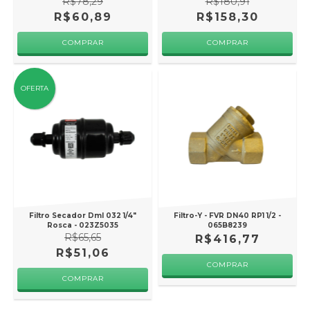
R$78,29
R$180,91
R$60,89
R$158,30
OFERTA
Filtro Secador Dml 032 1/4"
Filtro-Y - FVR DN40 RP1 1/2 -
Rosca - 023Z5035
065B8239
R$65,65
R$416,77
R$51,06