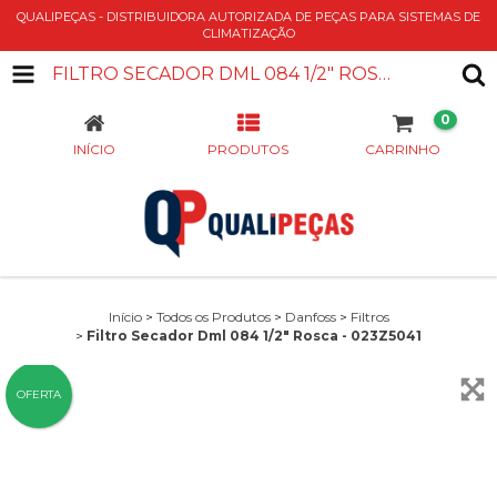
QUALIPEÇAS - DISTRIBUIDORA AUTORIZADA DE PEÇAS PARA SISTEMAS DE
CLIMATIZAÇÃO
FILTRO SECADOR DML 084 1/2" ROSCA - 023Z5041
0
INÍCIO
PRODUTOS
CARRINHO
Início
>
Todos os Produtos
>
Danfoss
>
Filtros
>
Filtro Secador Dml 084 1/2" Rosca - 023Z5041
OFERTA