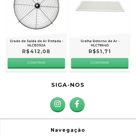
Grade de Saída de Ar Pintada -
Grelha Retorno de Ar -
HLC15392A
HLC7864D
R$412,08
R$51,71
SIGA-NOS
Navegação