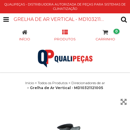
QUALIPEÇAS - DISTRIBUIDORA AUTORIZADA DE PEÇAS PARA SISTEMAS DE
CLIMATIZAÇÃO
GRELHA DE AR VERTICAL - MD10321121005
0
INÍCIO
PRODUTOS
CARRINHO
Início
>
Todos os Produtos
>
Direcionadores de ar
>
Grelha de Ar Vertical - MD10321121005