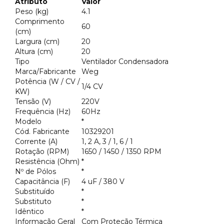
Atributo
Valor
Peso (kg)
4.1
Comprimento
60
(cm)
Largura (cm)
20
Altura (cm)
20
Tipo
Ventilador Condensadora
Marca/Fabricante
Weg
Potência (W / CV /
1/4 CV
KW)
Tensão (V)
220V
Frequência (Hz)
60Hz
Modelo
*
Cód. Fabricante
10329201
Corrente (A)
1, 2 A, 3 / 1, 6 / 1
Rotação (RPM)
1650 / 1450 / 1350 RPM
Resistência (Ohm)
*
Nº de Pólos
*
Capacitância (F)
4 uF / 380 V
Substituído
*
Substituto
*
Idêntico
*
Informação Geral
Com Proteção Térmica