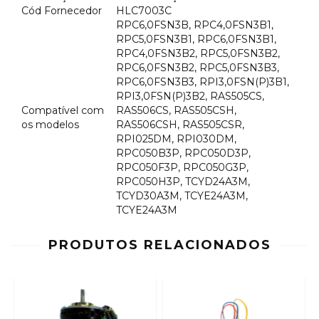
Cód Fornecedor
HLC7003C
RPC6,0FSN3B, RPC4,0FSN3B1,
RPC5,0FSN3B1, RPC6,0FSN3B1,
RPC4,0FSN3B2, RPC5,0FSN3B2,
RPC6,0FSN3B2, RPC5,0FSN3B3,
RPC6,0FSN3B3, RPI3,0FSN(P)3B1,
RPI3,0FSN(P)3B2, RAS505CS,
Compatível com
RAS506CS, RAS505CSH,
os modelos
RAS506CSH, RAS505CSR,
RPI025DM, RPI030DM,
RPC050B3P, RPC050D3P,
RPC050F3P, RPC050G3P,
RPC050H3P, TCYD24A3M,
TCYD30A3M, TCYE24A3M,
TCYE24A3M
PRODUTOS RELACIONADOS