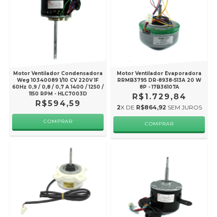
Motor Ventilador Condensadora
Motor Ventilador Evaporadora
Weg 10340089 1/10 CV 220V 1F
RRMB3795 DR-8938-513A 20 W
60Hz 0,9 / 0,8 / 0,7 A 1400 / 1250 /
8P - 17B36107A
1150 RPM - HLC7003D
R$1.729,84
R$594,59
2
X DE
R$864,92
SEM JUROS