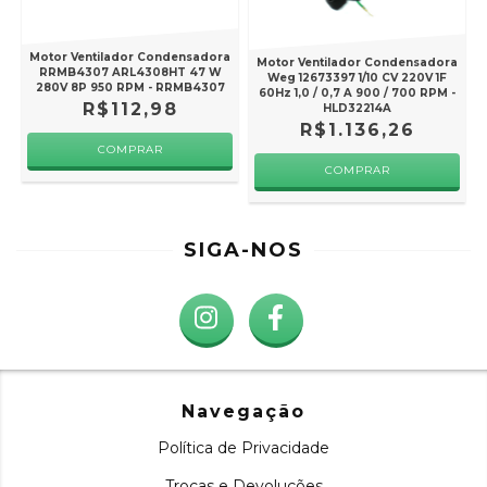
Motor Ventilador Condensadora
Motor Ventilador Condensadora
RRMB4307 ARL4308HT 47 W
Weg 12673397 1/10 CV 220V 1F
280V 8P 950 RPM - RRMB4307
60Hz 1,0 / 0,7 A 900 / 700 RPM -
R$112,98
HLD32214A
R$1.136,26
SIGA-NOS
Navegação
Política de Privacidade
Trocas e Devoluções