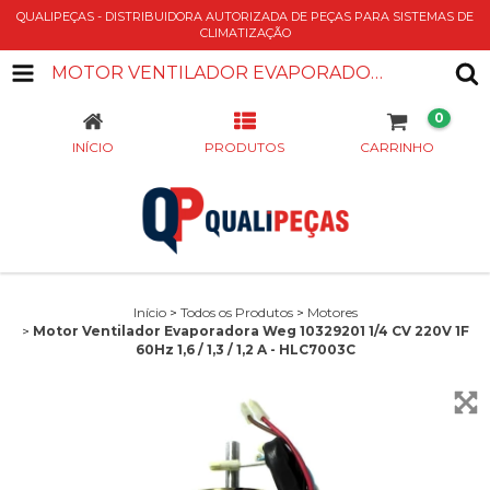
QUALIPEÇAS - DISTRIBUIDORA AUTORIZADA DE PEÇAS PARA SISTEMAS DE
CLIMATIZAÇÃO
MOTOR VENTILADOR EVAPORADORA WEG 10329201 1/4 CV 220V 1F 60HZ 1,6 / 1,3 / 1,2 A - HLC7003C
0
INÍCIO
PRODUTOS
CARRINHO
Início
>
Todos os Produtos
>
Motores
>
Motor Ventilador Evaporadora Weg 10329201 1/4 CV 220V 1F
60Hz 1,6 / 1,3 / 1,2 A - HLC7003C