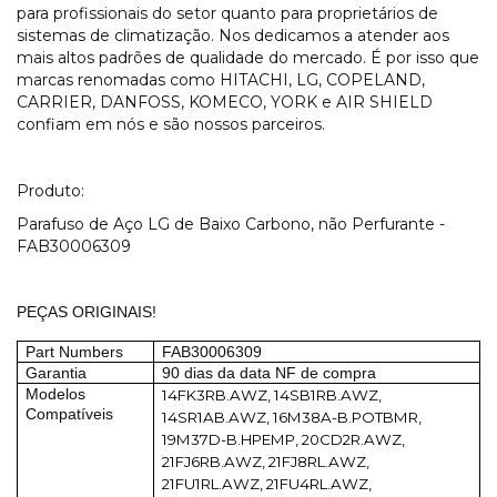
para profissionais do setor quanto para proprietários de
sistemas de climatização. Nos dedicamos a atender aos
mais altos padrões de qualidade do mercado. É por isso que
marcas renomadas como HITACHI, LG, COPELAND,
CARRIER, DANFOSS, KOMECO, YORK e AIR SHIELD
confiam em nós e são nossos parceiros.
Produto:
Parafuso de Aço LG de Baixo Carbono, não Perfurante -
FAB30006309
PEÇAS ORIGINAIS!
Part Numbers
FAB30006309
Garantia
90 dias da data NF de compra
Modelos
14FK3RB.AWZ, 14SB1RB.AWZ,
Compatíveis
14SR1AB.AWZ, 16M38A-B.POTBMR,
19M37D-B.HPEMP, 20CD2R.AWZ,
21FJ6RB.AWZ, 21FJ8RL.AWZ,
21FU1RL.AWZ, 21FU4RL.AWZ,