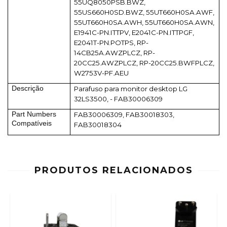
55UQ8050PSB.BWZ,
55US660H0SD.BWZ, 55UT660H0SA.AWF,
55UT660H0SA.AWH, 55UT660H0SA.AWN,
E1941C-PN.ITTPV, E2041C-PN.ITTPGF,
E2041T-PN.POTPS, RP-
14CB25A.AWZPLCZ, RP-
20CC25.AWZPLCZ, RP-20CC25.BWFPLCZ,
W2753V-PF.AEU
Descrição
Parafuso para monitor desktop LG
32LS3500, - FAB30006309
Part Numbers
FAB30006309, FAB30018303,
Compatíveis
FAB30018304
PRODUTOS RELACIONADOS