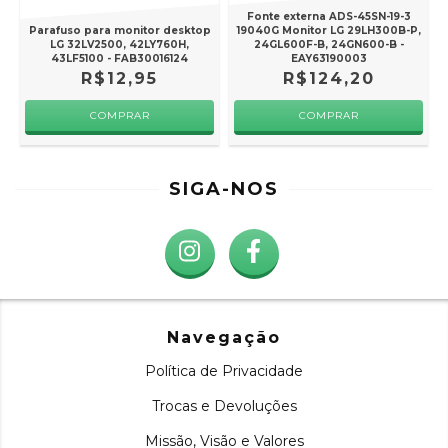
Fonte externa ADS-45SN-19-3
Parafuso para monitor desktop
19040G Monitor LG 29LH300B-P,
LG 32LV2500, 42LY760H,
24GL600F-B, 24GN600-B -
43LF5100 - FAB30016124
EAY63190003
R$12,95
R$124,20
SIGA-NOS
Navegação
Política de Privacidade
Trocas e Devoluções
Missão, Visão e Valores