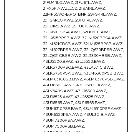
21FU4RLG.AWZ, 21FU6TL.AWZ,
21FX5R.AWZLLCZ, 21SA1RL.AWZ,
22MP55VQ-B.POTBNR, 29FS4RL.AWZ,
29FS4RLG.AWZ, 29FU1RL.AWZ,
29FU1RS.AWZ, 29FU6TL.AWZ,
32LK610BPSA.AWZ, 32LK611C.AWZ,
32LK615BPSB.AWZ, 32LM620BPSA.AWZ,
32LM621CBSB.AWZ, 32LM625BPSB.AWZ,
32LM627BPSB.AWZ, 32LQ620BPSB.AWZ,
32LQ621CBSB.AWZ, 32LT330HBSB.AWZ,
43LJ5500.BWZ, 43LJ5550.BWZ,
43LK5700PSC.BWZ, 43LK571C.BWZ,
43LK5750PSA.BWZ, 43LM6300PSB.BWZ,
43LM631C0SB.BWZ, 43LM6370PSB.BWZ,
43LU660H.AWB, 43LU660H.AWZZ,
43LV640S.AWZ, 43UJ6300.AWZ,
43UJ6525.AWZ, 43UJ6525.BWZ,
43UJ6565.AWZ, 43UJ6565.BWZ,
43UK6310PSE.BWZ, 43UK6510PSF.AWZ,
43UK6520PSA.AWZ, 43UL3G-B.AWZ,
43UM7300PSA.AWZ,
43UM7500PSB.BWZ,