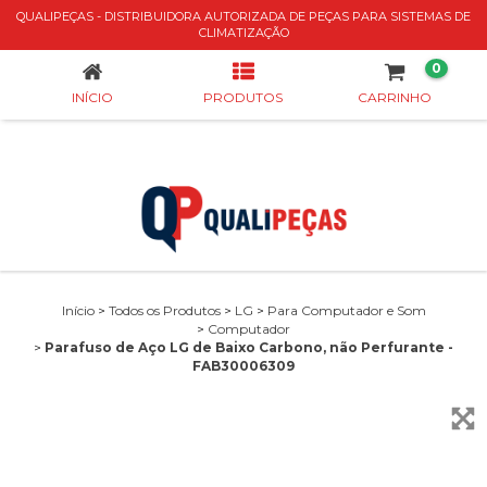
QUALIPEÇAS - DISTRIBUIDORA AUTORIZADA DE PEÇAS PARA SISTEMAS DE
PARAFUSO DE AÇO LG DE BAIXO CARBONO, NÃO PERFURANTE - FAB30006309
CLIMATIZAÇÃO
0
INÍCIO
PRODUTOS
CARRINHO
Início
>
Todos os Produtos
>
LG
>
Para Computador e Som
>
Computador
>
Parafuso de Aço LG de Baixo Carbono, não Perfurante -
FAB30006309