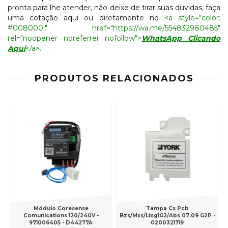
pronta para lhe atender, não deixe de tirar suas duvidas, faça
uma cotação aqui ou diretamente no
<a style="color:
#008000;" href="https://wa.me/554832980485"
rel="noopener noreferrer nofollow">
WhatsApp Clicando
Aqui
</a>.
PRODUTOS RELACIONADOS
Módulo Coresense
Tampa Cx Pcb
Comunications 120/240V -
Bzs/Mxs/Ltsg1G2/Abs 07.09 G2P -
971006405 - D44277A
0200321719