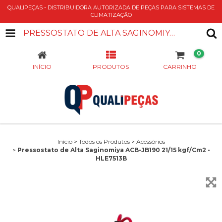
QUALIPEÇAS - DISTRIBUIDORA AUTORIZADA DE PEÇAS PARA SISTEMAS DE
CLIMATIZAÇÃO
PRESSOSTATO DE ALTA SAGINOMIYA ACB-JB190 21/15 KGF/CM2 - HLE7513B
0
INÍCIO
PRODUTOS
CARRINHO
Início
>
Todos os Produtos
>
Acessórios
>
Pressostato de Alta Saginomiya ACB-JB190 21/15 kgf/Cm2 -
HLE7513B