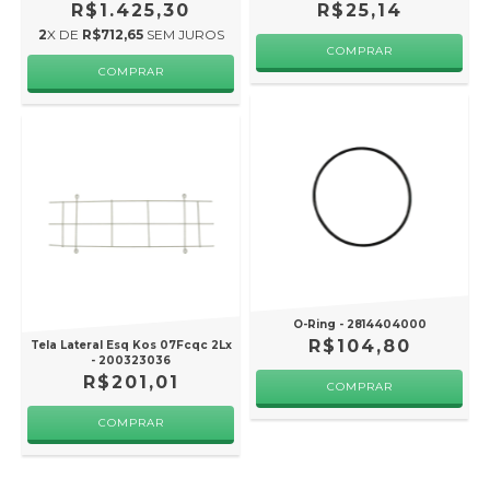
R$1.425,30
R$25,14
2
X DE
R$712,65
SEM JUROS
O-Ring - 2814404000
R$104,80
Tela Lateral Esq Kos 07Fcqc 2Lx
- 200323036
R$201,01