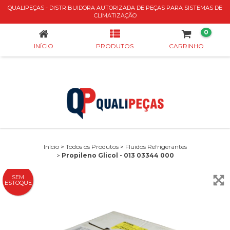
QUALIPEÇAS - DISTRIBUIDORA AUTORIZADA DE PEÇAS PARA SISTEMAS DE
PROPILENO GLICOL - 013 03344 000
CLIMATIZAÇÃO
0
INÍCIO
PRODUTOS
CARRINHO
Início
>
Todos os Produtos
>
Fluidos Refrigerantes
>
Propileno Glicol - 013 03344 000
SEM
ESTOQUE