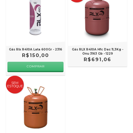
Gás Rlx R410A Lata 600Gr - 2316
Gás RLX R410A Hfc Dac 11,3Kg -
Onu 3163 Gb - 1229
R$150,00
R$691,06
SEM
ESTOQUE