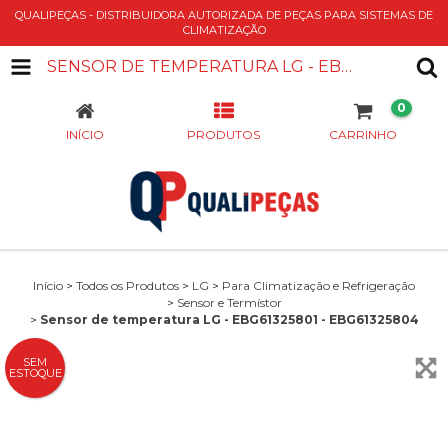
QUALIPEÇAS - DISTRIBUIDORA AUTORIZADA DE PEÇAS PARA SISTEMAS DE
CLIMATIZAÇÃO
SENSOR DE TEMPERATURA LG - EBG61325801 - EBG61325804
0
INÍCIO
PRODUTOS
CARRINHO
Início
>
Todos os Produtos
>
LG
>
Para Climatização e Refrigeração
>
Sensor e Termístor
>
Sensor de temperatura LG - EBG61325801 - EBG61325804
SEM
ESTOQUE