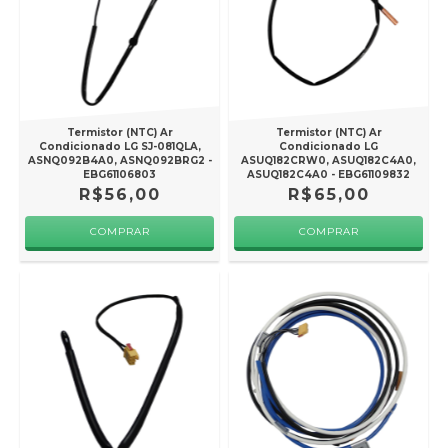
Termistor (NTC) Ar
Termistor (NTC) Ar
Condicionado LG SJ-081QLA,
Condicionado LG
ASNQ092B4A0, ASNQ092BRG2 -
ASUQ182CRW0, ASUQ182C4A0,
EBG61106803
ASUQ182C4A0 - EBG61109832
R$56,00
R$65,00