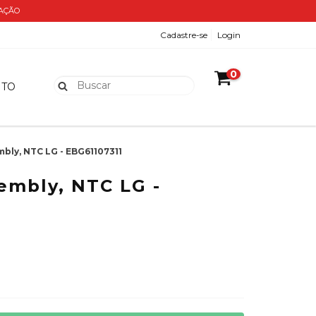
ZAÇÃO
Cadastre-se
Login
0
NTO
bly, NTC LG - EBG61107311
embly, NTC LG -