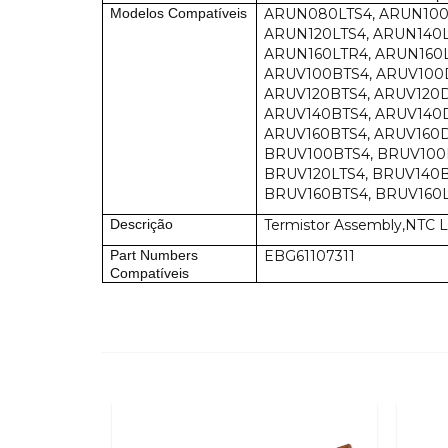
Modelos Compatíveis
ARUN080LTS4, ARUN100
ARUN120LTS4, ARUN140L
ARUN160LTR4, ARUN160L
ARUV100BTS4, ARUV100D
ARUV120BTS4, ARUV120D
ARUV140BTS4, ARUV140D
ARUV160BTS4, ARUV160D
BRUV100BTS4, BRUV100L
BRUV120LTS4, BRUV140
BRUV160BTS4, BRUV160
Descrição
Termistor Assembly,NTC 
Part Numbers
EBG61107311
Compatíveis