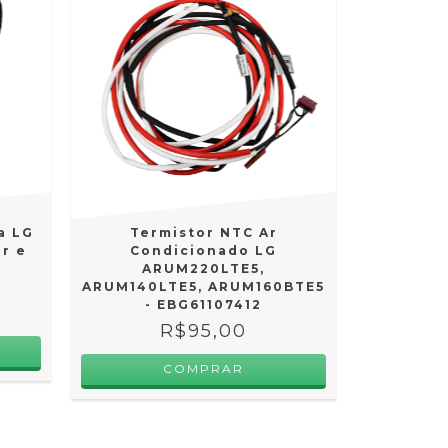
a LG
Termistor NTC Ar
r e
Condicionado LG
ARUM220LTE5,
ARUM140LTE5, ARUM160BTE5
- EBG61107412
R$95,00