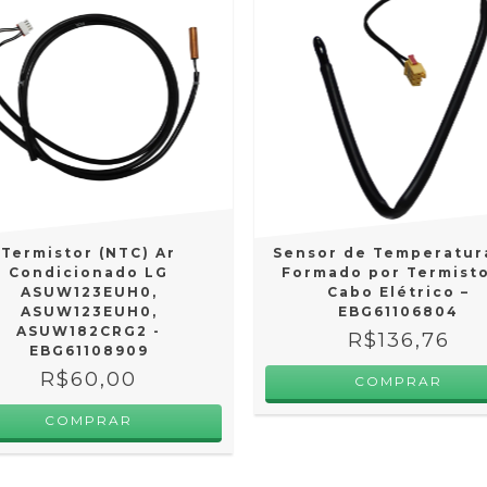
Termistor (NTC) Ar
Sensor de Temperatur
Condicionado LG
Formado por Termisto
ASUW123EUH0,
Cabo Elétrico –
ASUW123EUH0,
EBG61106804
ASUW182CRG2 -
R$136,76
EBG61108909
R$60,00