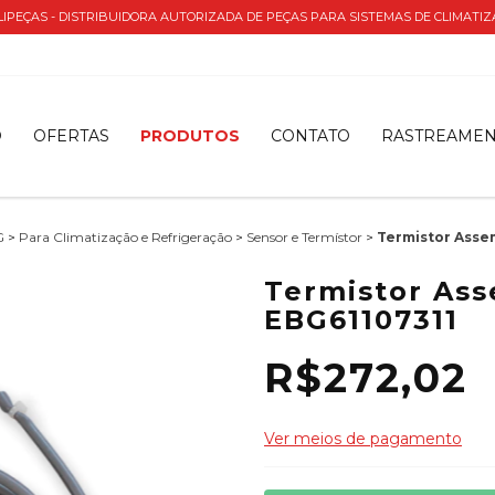
IPEÇAS - DISTRIBUIDORA AUTORIZADA DE PEÇAS PARA SISTEMAS DE CLIMATI
O
OFERTAS
PRODUTOS
CONTATO
RASTREAME
G
>
Para Climatização e Refrigeração
>
Sensor e Termístor
>
Termistor Assem
Termistor Ass
EBG61107311
R$272,02
Ver meios de pagamento