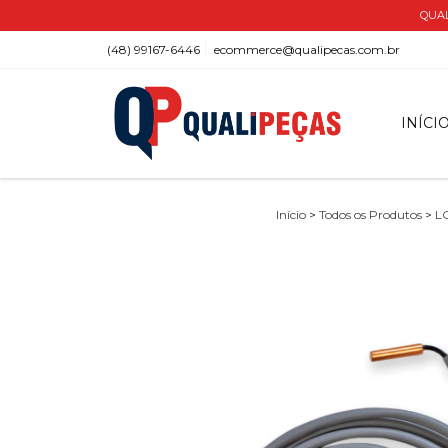
QUAL
(48) 99167-6446
ecommerce@qualipecas.com.br
INÍCI
Início
>
Todos os Produtos
>
L