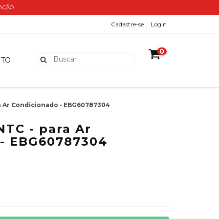
ZAÇÃO
Cadastre-se
Login
0
NTO
a Ar Condicionado - EBG60787304
NTC - para Ar
 - EBG60787304