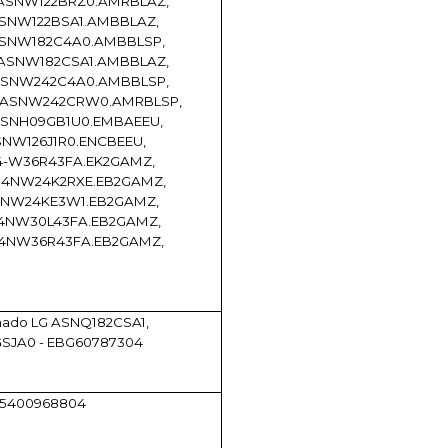
ASNW122BRZ0.AMRBLAZ,
SNW122BSA1.AMBBLAZ,
ASNW182C4A0.AMBBLSP,
ASNW182CSA1.AMBBLAZ,
ASNW242C4A0.AMBBLSP,
 ASNW242CRW0.AMRBLSP,
ASNH09GB1U0.EMBAEEU,
NW126J1R0.ENCBEEU,
4-W36R43FA.EK2GAMZ,
S4NW24K2RXE.EB2GAMZ,
4NW24KE3W1.EB2GAMZ,
4NW30L43FA.EB2GAMZ,
S4NW36R43FA.EB2GAMZ,
onado LG ASNQ182CSA1,
JA0 - EBG60787304
, 5400968804