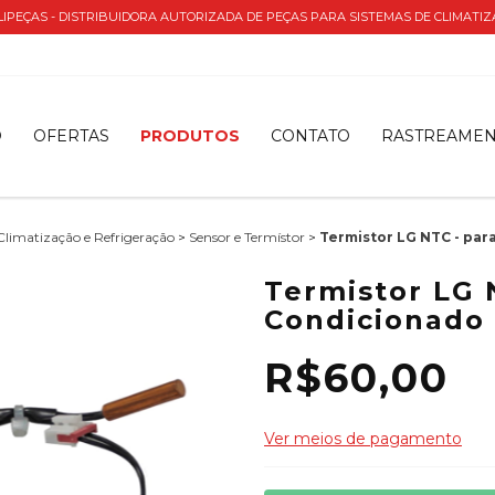
IPEÇAS - DISTRIBUIDORA AUTORIZADA DE PEÇAS PARA SISTEMAS DE CLIMATI
O
OFERTAS
PRODUTOS
CONTATO
RASTREAME
Climatização e Refrigeração
>
Sensor e Termístor
>
Termistor LG NTC - par
Termistor LG 
Condicionado
R$60,00
Ver meios de pagamento