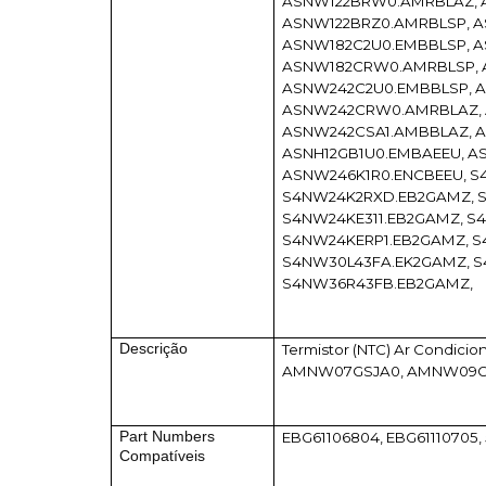
ASNW122BRW0.AMRBLAZ, 
ASNW122BRZ0.AMRBLSP, A
ASNW182C2U0.EMBBLSP, 
ASNW182CRW0.AMRBLSP, 
ASNW242C2U0.EMBBLSP, 
ASNW242CRW0.AMRBLAZ,
ASNW242CSA1.AMBBLAZ, 
ASNH12GB1U0.EMBAEEU, AS
ASNW246K1R0.ENCBEEU, S
S4NW24K2RXD.EB2GAMZ, 
S4NW24KE311.EB2GAMZ, S
S4NW24KERP1.EB2GAMZ, S
S4NW30L43FA.EK2GAMZ, 
S4NW36R43FB.EB2GAMZ,
Descrição
Termistor (NTC) Ar Condici
AMNW07GSJA0, AMNW09GS
Part Numbers
EBG61106804, EBG61110705
Compatíveis