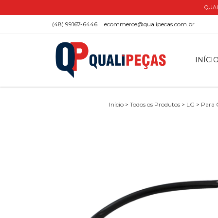
QUAL
(48) 99167-6446
ecommerce@qualipecas.com.br
INÍCI
Início
>
Todos os Produtos
>
LG
>
Para 