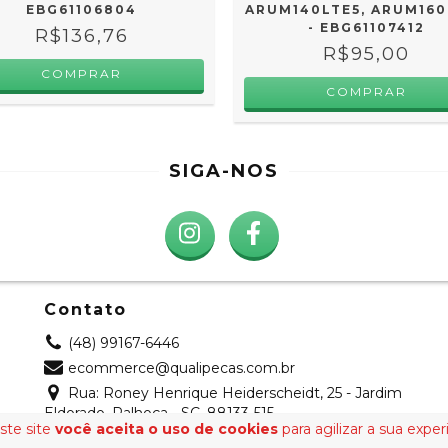
EBG61106804
ARUM140LTE5, ARUM160
- EBG61107412
R$136,76
R$95,00
SIGA-NOS
Contato
(48) 99167-6446
ecommerce@qualipecas.com.br
Rua: Roney Henrique Heiderscheidt, 25 - Jardim
Eldorado, Palhoça - SC, 88133-515
ste site
você aceita o uso de cookies
para agilizar a sua expe