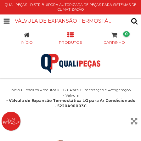
QUALIPEÇAS - DISTRIBUIDORA AUTORIZADA DE PEÇAS PARA SISTEMAS DE
CLIMATIZAÇÃO
VÁLVULA DE EXPANSÃO TERMOSTÁTICA LG PARA AR CONDICIONADO - 5220A90003C
0
INÍCIO
PRODUTOS
CARRINHO
Início
>
Todos os Produtos
>
LG
>
Para Climatização e Refrigeração
>
Válvula
>
Válvula de Expansão Termostática LG para Ar Condicionado
- 5220A90003C
SEM
ESTOQUE