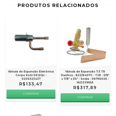
PRODUTOS RELACIONADOS
Válvula de Expansão Eletrônica
Válvula de Expansão 7.5 TR
Corpo Kohi 09.12Qc -
Danfoss - R22/R407C - TGE - 5/8”
0200323437
x 7/8” x 1/4" - Solda - 067N2026 -
HLD22965A
R$133,47
R$317,89