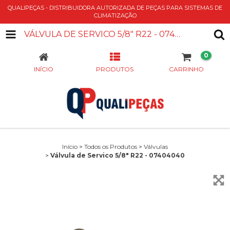
QUALIPEÇAS - DISTRIBUIDORA AUTORIZADA DE PEÇAS PARA SISTEMAS DE
CLIMATIZAÇÃO
VÁLVULA DE SERVICO 5/8" R22 - 07404040
0
INÍCIO
PRODUTOS
CARRINHO
Início
>
Todos os Produtos
>
Válvulas
>
Válvula de Servico 5/8" R22 - 07404040