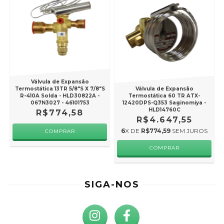
Válvula de Expansão
Termostática 13TR 5/8"S X 7/8"S
Válvula de Expansão
R-410A Solda - HLD30822A -
Termostática 60 TR ATX-
067N3027 - 46101753
12420DPS-Q353 Saginomiya -
HLD14760C
R$774,58
R$4.647,55
6
X DE
R$774,59
SEM JUROS
SIGA-NOS