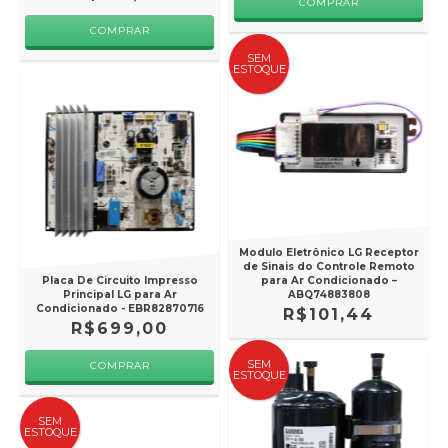
SEM
ESTOQUE
Modulo Eletrônico LG Receptor
de Sinais do Controle Remoto
Placa De Circuito Impresso
para Ar Condicionado –
Principal LG para Ar
ABQ74883808
Condicionado - EBR82870716
R$101,44
R$699,00
SEM
ESTOQUE
SEM
ESTOQUE