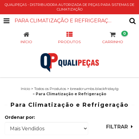
QUALIPEÇAS - DISTRIBUIDORA AUTORIZADA DE PEÇAS PARA SISTEMAS DE
CLIMATIZAÇÃO
PARA CLIMATIZAÇÃO E REFRIGERAÇÃO
0
INÍCIO
PRODUTOS
CARRINHO
Início
>
Todos os Produtos
>
breadcrumbs.blackfridaylg
>
Para Climatização e Refrigeração
Para Climatização e Refrigeração
Ordenar por:
FILTRAR