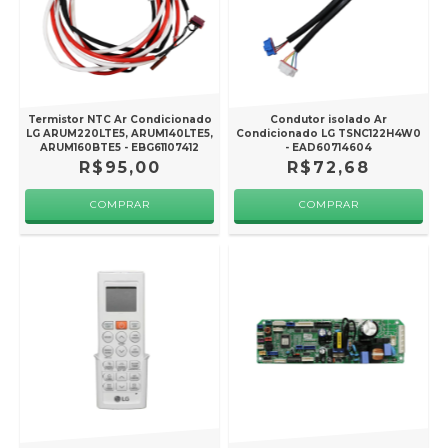
Termistor NTC Ar Condicionado
Condutor isolado Ar
LG ARUM220LTE5, ARUM140LTE5,
Condicionado LG TSNC122H4W0
ARUM160BTE5 - EBG61107412
- EAD60714604
R$95,00
R$72,68