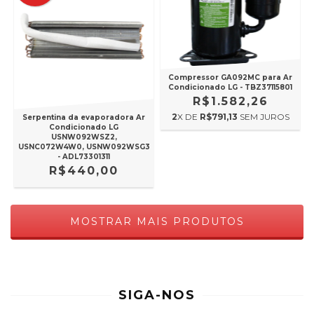
Compressor GA092MC para Ar
Condicionado LG - TBZ37115801
R$1.582,26
2
X DE
R$791,13
SEM JUROS
Serpentina da evaporadora Ar
Condicionado LG
USNW092WSZ2,
USNC072W4W0, USNW092WSG3
- ADL73301311
R$440,00
MOSTRAR MAIS PRODUTOS
SIGA-NOS