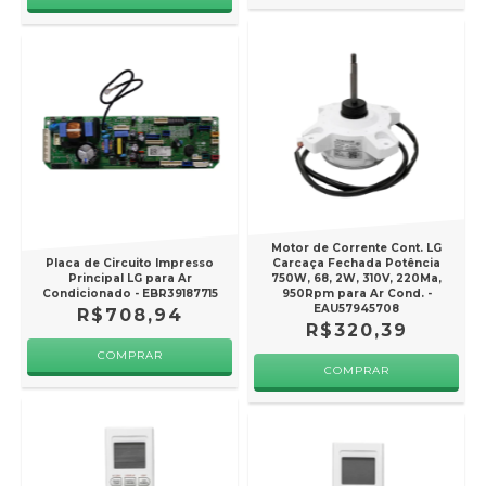
Motor de Corrente Cont. LG
Placa de Circuito Impresso
Carcaça Fechada Potência
Principal LG para Ar
750W, 68, 2W, 310V, 220Ma,
Condicionado - EBR39187715
950Rpm para Ar Cond. -
EAU57945708
R$708,94
R$320,39