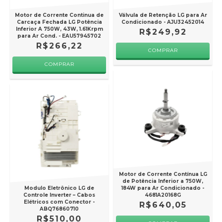
Motor de Corrente Continua de
Válvula de Retenção LG para Ar
Carcaça Fechada LG Potência
Condicionado - AJU32452014
Inferior A 750W, 43W, 1.61Krpm
R$249,92
para Ar Cond. - EAU57945702
R$266,22
Motor de Corrente Contínua LG
de Potência Inferior a 750W,
Modulo Eletrônico LG de
184W para Ar Condicionado -
Controle Inverter – Cabos
4681A20168G
Elétricos com Conector -
R$640,05
ABQ76860710
R$510,00