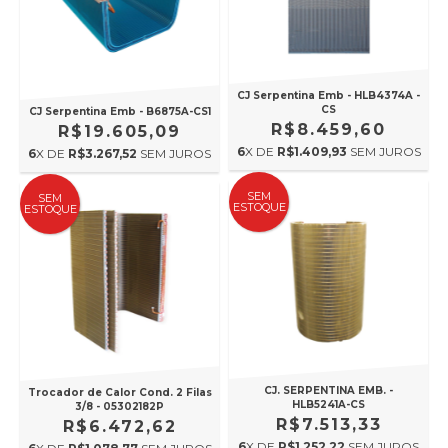
CJ Serpentina Emb - HLB4374A -
CS
CJ Serpentina Emb - B6875A-CS1
R$8.459,60
R$19.605,09
6
X DE
R$1.409,93
SEM JUROS
6
X DE
R$3.267,52
SEM JUROS
SEM
SEM
ESTOQUE
ESTOQUE
CJ. SERPENTINA EMB. -
Trocador de Calor Cond. 2 Filas
HLB5241A-CS
3/8 - 05302182P
R$7.513,33
R$6.472,62
6
X DE
R$1.252,22
SEM JUROS