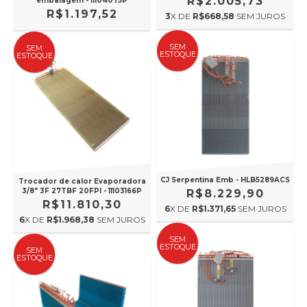
R$2.005,73
embalagem - 11104075P
R$1.197,52
3
X DE
R$668,58
SEM JUROS
SEM
SEM
ESTOQUE
ESTOQUE
CJ Serpentina Emb - HLB5289ACS
Trocador de calor Evaporadora
3/8" 3F 27TBF 20FPI - 11103166P
R$8.229,90
R$11.810,30
6
X DE
R$1.371,65
SEM JUROS
6
X DE
R$1.968,38
SEM JUROS
SEM
ESTOQUE
SEM
ESTOQUE