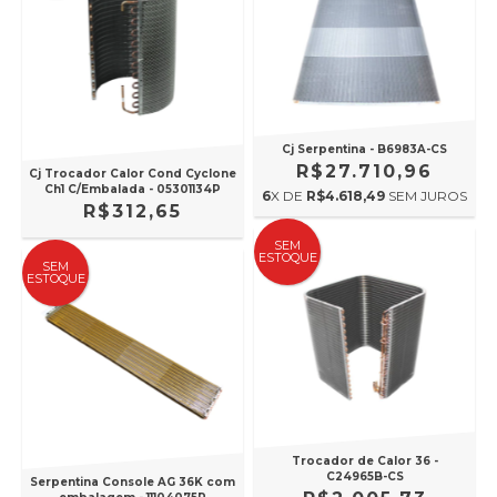
Cj Serpentina - B6983A-CS
R$27.710,96
Cj Trocador Calor Cond Cyclone
Ch1 C/Embalada - 05301134P
6
X DE
R$4.618,49
SEM JUROS
R$312,65
SEM
ESTOQUE
SEM
ESTOQUE
Trocador de Calor 36 -
C24965B-CS
Serpentina Console AG 36K com