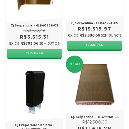
Cj Serpentina - HLB4377A-CS
Cj Serpentina - HLB4086B-CS
R$15.519,97
R$3.632,48
6
X DE
R$2.586,66
SEM JUROS
R$3.515,31
5
X DE
R$703,06
SEM JUROS
OFERTA
Cj. Serpentina - HLB2776B-CS
R$12.300,00
Cj Evaporador Isolado -
R$11.618,78