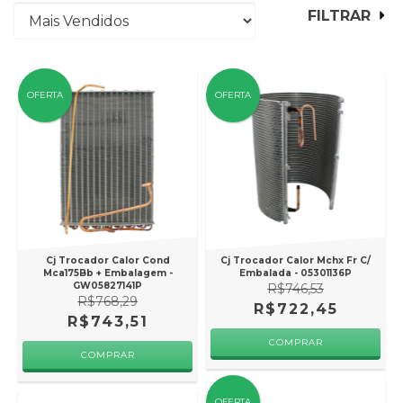
FILTRAR
OFERTA
OFERTA
Cj Trocador Calor Cond
Cj Trocador Calor Mchx Fr C/
Mca175Bb + Embalagem -
Embalada - 05301136P
GW05827141P
R$746,53
R$768,29
R$722,45
R$743,51
OFERTA