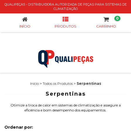
QUALIPEÇAS - DISTRIBUIDORA AUTORIZADA DE PEÇAS PARA SISTEMAS DE
SERPENTINAS
CLIMATIZAÇÃO
0
INÍCIO
PRODUTOS
CARRINHO
Início
>
Todos os Produtos
>
Serpentinas
Serpentinas
Otimize a troca de calor em sistemas de climatização e assegure a
eficiência e bom desempenho dos equipamentos.
Ordenar por: