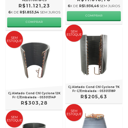
HLD37087B-CS
R$11.121,23
6
X DE
R$1.936,46
SEM JUROS
6
X DE
R$1.853,54
SEM JUROS
SEM
ESTOQUE
SEM
ESTOQUE
Cj Aletado Cond Ch1 Cyclone 7K
Fr C/Embalada - 05301318P
Cj Aletado Cond Ch1 Cyclone 12K
R$205,63
Fr C/Embalada - 05301314P
R$303,28
SEM
ESTOQUE
SEM
ESTOQUE