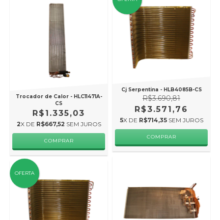
Cj Serpentina - HLB4085B-CS
Trocador de Calor - HLC11471A-
R$3.690,81
CS
R$3.571,76
R$1.335,03
5
X DE
R$714,35
SEM JUROS
2
X DE
R$667,52
SEM JUROS
OFERTA